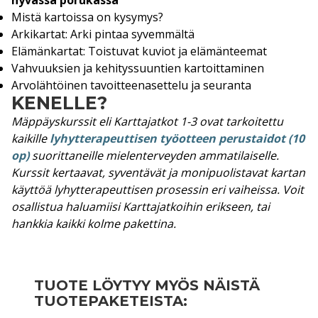
h
Mistä kartoissa on kysymys?
k
Arkikartat: Arki pintaa syvemmältä
ö
Elämänkartat: Toistuvat kuviot ja elämänteemat
p
Vahvuuksien ja kehityssuuntien kartoittaminen
o
Arvolähtöinen tavoitteenasettelu ja seuranta
s
KENELLE?
t
i
Mäppäyskurssit eli Karttajatkot 1-3 ovat tarkoitettu
o
kaikille
lyhytterapeuttisen työotteen perustaidot (10
s
op)
suorittaneille mielenterveyden ammatilaiselle.
o
Kurssit kertaavat, syventävät ja monipuolistavat kartan
i
käyttöä lyhytterapeuttisen prosessin eri vaiheissa. Voit
t
t
osallistua haluamiisi Karttajatkoihin erikseen, tai
e
hankkia kaikki kolme pakettina.
e
s
i
,
TUOTE LÖYTYY MYÖS NÄISTÄ
j
TUOTEPAKETEISTA:
o