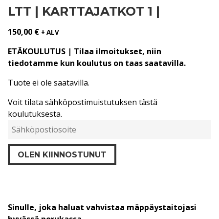
LTT | KARTTAJATKOT 1 |
150,00
€
+ ALV
ETÄKOULUTUS | Tilaa ilmoitukset, niin
tiedotamme kun koulutus on taas saatavilla.
Tuote ei ole saatavilla.
Voit tilata sähköpostimuistutuksen tästä
koulutuksesta.
K
i
r
OLEN KIINNOSTUNUT
j
o
i
t
a
s
Sinulle, joka haluat vahvistaa mäppäystaitojasi
ä
hyvässä porukassa