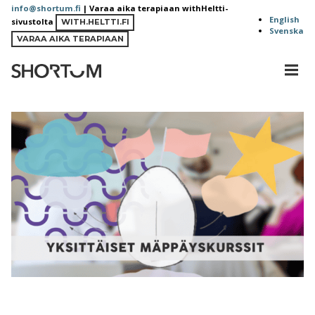
Siirry
info@shortum.fi
| Varaa aika terapiaan withHeltti-
English
sivustolta
sisältöön
WITH.HELTTI.FI
Svenska
VARAA AIKA TERAPIAAN
MEN
Shortum