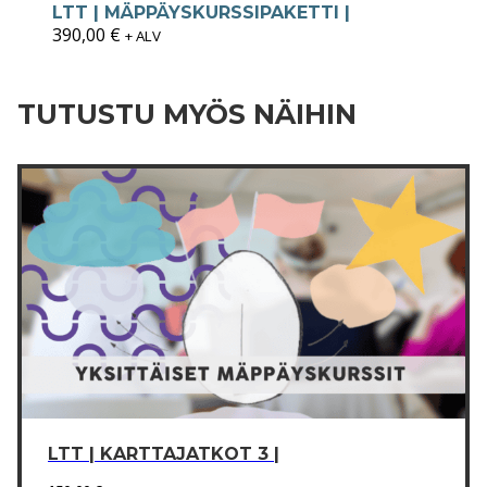
h
LTT | MÄPPÄYSKURSSIPAKETTI |
o
390,00
€
+ ALV
n
h
a
TUTUSTU MYÖS NÄIHIN
l
u
a
t
i
l
m
o
i
t
u
k
s
e
n
LTT | KARTTAJATKOT 3 |