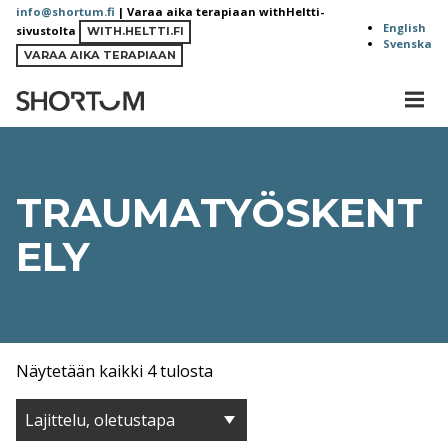
Siirry
info@shortum.fi
| Varaa aika terapiaan withHeltti-
English
sivustolta
sisältöön
WITH.HELTTI.FI
Svenska
VARAA AIKA TERAPIAAN
MEN
Shortum
TRAUMATYÖSKENT
ELY
Näytetään kaikki 4 tulosta