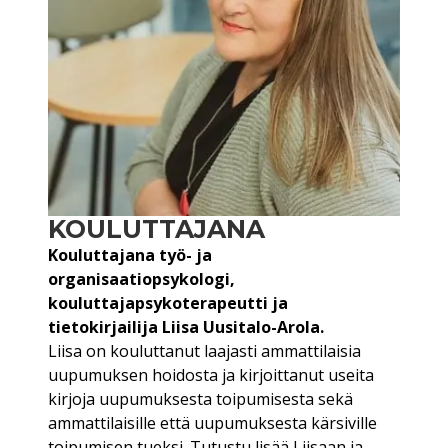
KOULUTTAJANA
Kouluttajana työ- ja
organisaatiopsykologi,
kouluttajapsykoterapeutti ja
tietokirjailija Liisa Uusitalo-Arola.
Liisa on kouluttanut laajasti ammattilaisia
uupumuksen hoidosta ja kirjoittanut useita
kirjoja uupumuksesta toipumisesta sekä
ammattilaisille että uupumuksesta kärsiville
toipumisen tueksi. Tutustu lisää Liisaan ja