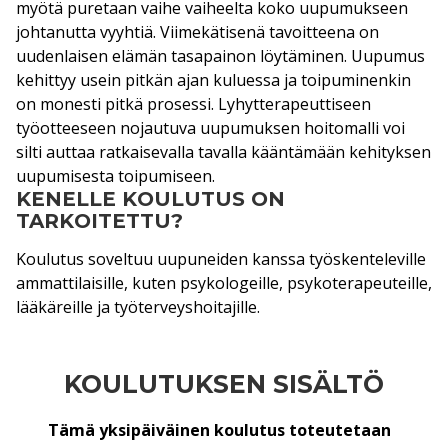
myötä puretaan vaihe vaiheelta koko uupumukseen
johtanutta vyyhtiä. Viimekätisenä tavoitteena on
uudenlaisen elämän tasapainon löytäminen. Uupumus
kehittyy usein pitkän ajan kuluessa ja toipuminenkin
on monesti pitkä prosessi. Lyhytterapeuttiseen
työotteeseen nojautuva uupumuksen hoitomalli voi
silti auttaa ratkaisevalla tavalla kääntämään kehityksen
uupumisesta toipumiseen.
KENELLE KOULUTUS ON
TARKOITETTU?
Koulutus soveltuu uupuneiden kanssa työskenteleville
ammattilaisille, kuten psykologeille, psykoterapeuteille,
lääkäreille ja työterveyshoitajille.
KOULUTUKSEN SISÄLTÖ
Tämä yksipäiväinen koulutus toteutetaan