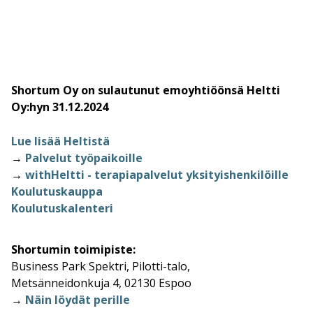
Shortum Oy on sulautunut emoyhtiöönsä Heltti
Oy:hyn 31.12.2024
Lue lisää Heltistä
→
Palvelut työpaikoille
→
withHeltti - terapiapalvelut yksityishenkilöille
Koulutuskauppa
Koulutuskalenteri
Shortumin toimipiste:
Business Park Spektri, Pilotti-talo,
Metsänneidonkuja 4, 02130 Espoo
→
Näin löydät perille