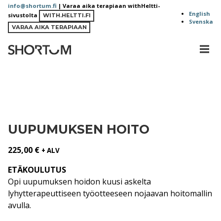
Siirry
info@shortum.fi
| Varaa aika terapiaan withHeltti-
English
sivustolta
sisältöön
WITH.HELTTI.FI
Svenska
VARAA AIKA TERAPIAAN
MEN
Shortum
UUPUMUKSEN HOITO
225,00
€
+ ALV
ETÄKOULUTUS
Opi uupumuksen hoidon kuusi askelta
lyhytterapeuttiseen työotteeseen nojaavan hoitomallin
avulla.