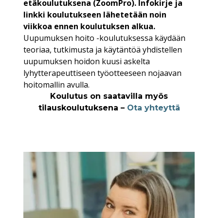
etäkoulutuksena (ZoomPro). Infokirje ja
linkki koulutukseen lähetetään noin
viikkoa ennen koulutuksen alkua.
Uupumuksen hoito -koulutuksessa käydään
teoriaa, tutkimusta ja käytäntöä yhdistellen
uupumuksen hoidon kuusi askelta
lyhytterapeuttiseen työotteeseen nojaavan
hoitomallin avulla.
Koulutus on saatavilla myös
tilauskoulutuksena –
Ota yhteyttä