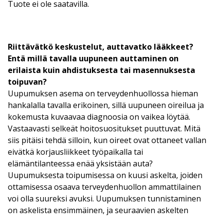
Tuote ei ole saatavilla.
Riittävätkö keskustelut, auttavatko lääkkeet?
Entä millä tavalla uupuneen auttaminen on
erilaista kuin ahdistuksesta tai masennuksesta
toipuvan?
Uupumuksen asema on terveydenhuollossa hieman
hankalalla tavalla erikoinen, sillä uupuneen oireilua ja
kokemusta kuvaavaa diagnoosia on vaikea löytää.
Vastaavasti selkeät hoitosuositukset puuttuvat. Mitä
siis pitäisi tehdä silloin, kun oireet ovat ottaneet vallan
eivätkä korjausliikkeet työpaikalla tai
elämäntilanteessa enää yksistään auta?
Uupumuksesta toipumisessa on kuusi askelta, joiden
ottamisessa osaava terveydenhuollon ammattilainen
voi olla suureksi avuksi. Uupumuksen tunnistaminen
on askelista ensimmäinen, ja seuraavien askelten