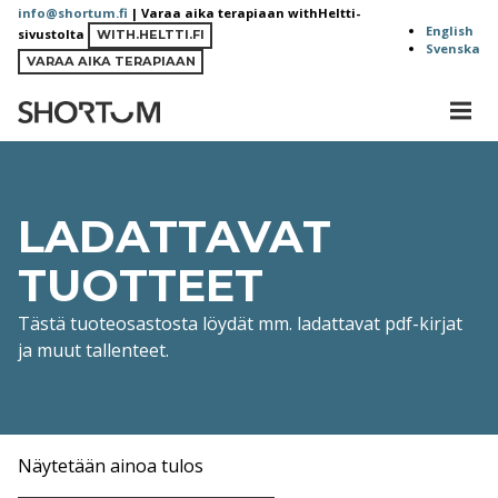
Siirry
info@shortum.fi
| Varaa aika terapiaan withHeltti-
English
sivustolta
sisältöön
WITH.HELTTI.FI
Svenska
VARAA AIKA TERAPIAAN
MEN
Shortum
LADATTAVAT
TUOTTEET
Tästä tuoteosastosta löydät mm. ladattavat pdf-kirjat
ja muut tallenteet.
Näytetään ainoa tulos