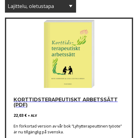
KORTTIDSTERAPEUTISKT ARBETSSÄTT
(PDF)
22,03
€
+ ALV
En förkortad version av vår bok ”Lyhytterapeuttinen työote”
är nu tillgänglig på svenska.