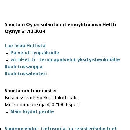
Shortum Oy on sulautunut emoyhtiöönsä Heltti
Oy:hyn 31.12.2024
Lue lisää Heltistä
→
Palvelut työpaikoille
→
withHeltti - terapiapalvelut yksityishenkilöille
Koulutuskauppa
Koulutuskalenteri
Shortumin toimipiste:
Business Park Spektri, Pilotti-talo,
Metsänneidonkuja 4, 02130 Espoo
→
Näin löydät perille
Sopimusehdot, tietosuoja- ja rekisteriselosteet