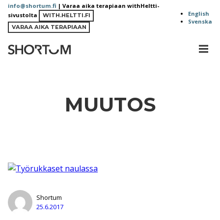
Siirry
info@shortum.fi
| Varaa aika terapiaan withHeltti-
English
sivustolta
sisältöön
WITH.HELTTI.FI
Svenska
VARAA AIKA TERAPIAAN
MEN
Shortum
MUUTOS
Shortum
25.6.2017