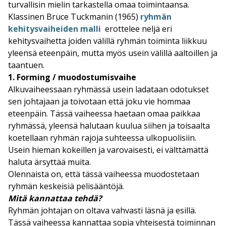
turvallisin mielin tarkastella omaa toimintaansa.
Klassinen Bruce Tuckmanin (1965)
ryhmän
kehitysvaiheiden malli
erottelee neljä eri
kehitysvaihetta joiden välillä ryhmän toiminta liikkuu
yleensä eteenpäin, mutta myös usein välillä aaltoillen ja
taantuen.
1. Forming / muodostumisvaihe
Alkuvaiheessaan ryhmässä usein ladataan odotukset
sen johtajaan ja toivotaan että joku vie hommaa
eteenpäin. Tässä vaiheessa haetaan omaa paikkaa
ryhmässä, yleensä halutaan kuulua siihen ja toisaalta
koetellaan ryhmän rajoja suhteessa ulkopuolisiin.
Usein hieman kokeillen ja varovaisesti, ei välttämättä
haluta ärsyttää muita.
Olennaista on, että tässä vaiheessa muodostetaan
ryhmän keskeisiä pelisääntöjä.
Mitä kannattaa tehdä?
Ryhmän johtajan on oltava vahvasti läsnä ja esillä.
Tässä vaiheessa kannattaa sopia yhteisestä toiminnan