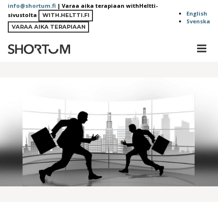
Siirry
info@shortum.fi
| Varaa aika terapiaan withHeltti-
English
sivustolta
sisältöön
WITH.HELTTI.FI
Svenska
VARAA AIKA TERAPIAAN
MEN
Shortum