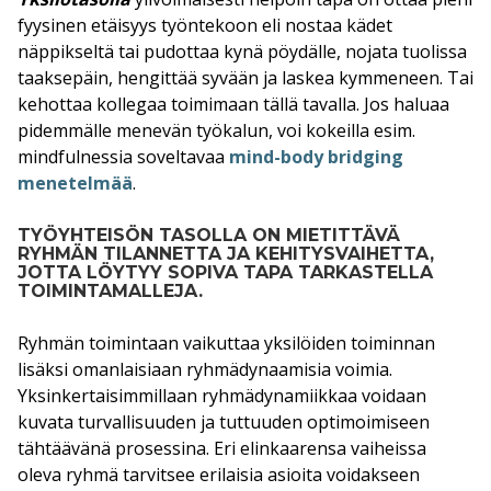
fyysinen etäisyys työntekoon eli nostaa kädet
näppikseltä tai pudottaa kynä pöydälle, nojata tuolissa
taaksepäin, hengittää syvään ja laskea kymmeneen. Tai
kehottaa kollegaa toimimaan tällä tavalla. Jos haluaa
pidemmälle menevän työkalun, voi kokeilla esim.
mindfulnessia soveltavaa
mind-body bridging
menetelmää
.
TYÖYHTEISÖN TASOLLA ON MIETITTÄVÄ
RYHMÄN TILANNETTA JA KEHITYSVAIHETTA,
JOTTA LÖYTYY SOPIVA TAPA TARKASTELLA
TOIMINTAMALLEJA.
Ryhmän toimintaan vaikuttaa yksilöiden toiminnan
lisäksi omanlaisiaan ryhmädynaamisia voimia.
Yksinkertaisimmillaan ryhmädynamiikkaa voidaan
kuvata turvallisuuden ja tuttuuden optimoimiseen
tähtäävänä prosessina. Eri elinkaarensa vaiheissa
oleva ryhmä tarvitsee erilaisia asioita voidakseen