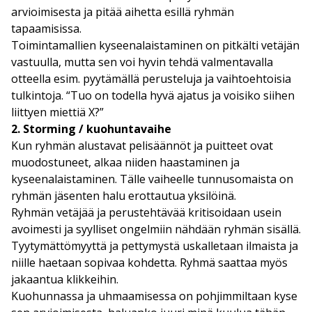
arvioimisesta ja pitää aihetta esillä ryhmän
tapaamisissa.
Toimintamallien kyseenalaistaminen on pitkälti vetäjän
vastuulla, mutta sen voi hyvin tehdä valmentavalla
otteella esim. pyytämällä perusteluja ja vaihtoehtoisia
tulkintoja. “Tuo on todella hyvä ajatus ja voisiko siihen
liittyen miettiä X?”
2. Storming / kuohuntavaihe
Kun ryhmän alustavat pelisäännöt ja puitteet ovat
muodostuneet, alkaa niiden haastaminen ja
kyseenalaistaminen. Tälle vaiheelle tunnusomaista on
ryhmän jäsenten halu erottautua yksilöinä.
Ryhmän vetäjää ja perustehtävää kritisoidaan usein
avoimesti ja syylliset ongelmiin nähdään ryhmän sisällä.
Tyytymättömyyttä ja pettymystä uskalletaan ilmaista ja
niille haetaan sopivaa kohdetta. Ryhmä saattaa myös
jakaantua klikkeihin.
Kuohunnassa ja uhmaamisessa on pohjimmiltaan kyse