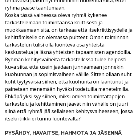
tehtäväksi jääkin nyt ennemmin huolehtia siitä, ettei
ryhmä pääse taantumaan.
Koska tässä vaiheessa oleva ryhmä kykenee
tarkastelemaan toimintaansa kriittisesti ja
muokkaamaan sitä, on tärkeää että itsekriittisyydelle ja
kehittämiselle on olemassa puitteet. Oman toiminnan
tarkastelun tulisi olla luonteva osa yhteistä
keskustelua ja läsnä yhteisten tapaamisten agendoilla.
Ryhmän kehitysvaiheita tarkastellessa tulee helposti
kuva siitä, että usein jäädään junnaamaan jonnekin
kuohunnan ja sopimisvaiheen välille. Sitten ollaan suht
koht tyytyväisiä siihen, että kuohunta on laantunut ja
painetaan menemään hyväksi todetuilla menetelmillä.
Ehkäpä yksi syy siihen, miksi omien toimintatapojen
tarkastelu ja kehittäminen jäävät niin vähälle on juuri
siinä että ryhmä jää sellaiseen kehitysvaiheeseen, jossa
itsekritiikki ei tunnu luontevalta?
PYSÄHDY, HAVAITSE, HAHMOTA JA JÄSENNÄ