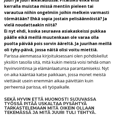
Juuri ja juuri aikataulussa. Pitäisikö ehkä ensi
kerralla muistaa missä mentiin pieleen tai
varautua niihin ongelmiin joihin melkein varmasti
törmätään? Ehkä sopia jostain pelisäännöistä? Ja
vielä noudattaakin niitä?
Ei nyt ehdi, koska seuraava asiakaskeissi pukkaa
päälle eikä meillä muutenkaan ole varaa olla
puolta päivää pois sorvin ääreltä. Ja juurihan meillä
oli tyhy-päivä, jossa näitä olisi voitu miettiä.
Parissa aiemmassa kirjoituksessani olen pohdiskellut
yksilön tasolla sitä, mitä kukin meistä voisi tehdä oman
hyvinvointinsa ja elämänlaatunsa parantamiseksi. Nyt
on aika kääntää katse paikkaan, jossa monet meistä
viettävät usein enemmän aikaa päivittäin kuin
perheensä parissa, eli työpaikalle.
SEKÄ HYVIN ETTÄ HUONOSTI SUJUVASSA
TYÖSSÄ PITÄÄ USKALTAA PYSÄHTYÄ
TARKASTELEMAAN MITÄ OIKEIN OLLAAN
TEKEMÄSSÄ JA MITÄ JUURI TULI TEHTYÄ.