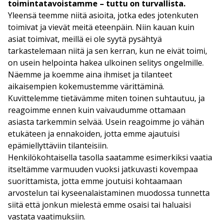
toimintatavoistamme – tuttu on turvallista.
Yleensä teemme niitä asioita, jotka edes jotenkuten
toimivat ja vievät meitä eteenpäin. Niin kauan kuin
asiat toimivat, meillä ei ole syytä pysähtyä
tarkastelemaan niitä ja sen kerran, kun ne eivät toimi,
on usein helpointa hakea ulkoinen selitys ongelmille.
Näemme ja koemme aina ihmiset ja tilanteet
aikaisempien kokemustemme värittäminä.
Kuvittelemme tietävämme miten toinen suhtautuu, ja
reagoimme ennen kuin vaivaudumme ottamaan
asiasta tarkemmin selvää. Usein reagoimme jo vähän
etukäteen ja ennakoiden, jotta emme ajautuisi
epämiellyttäviin tilanteisiin.
Henkilökohtaisella tasolla saatamme esimerkiksi vaatia
itseltämme varmuuden vuoksi jatkuvasti kovempaa
suorittamista, jotta emme joutuisi kohtaamaan
arvostelun tai kyseenalaistaminen muodossa tunnetta
siitä että jonkun mielestä emme osaisi tai haluaisi
vastata vaatimuksiin.