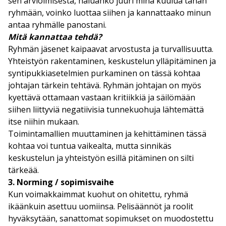
sen arvioimisesta, haluanko juuri minä kuulua tähän
ryhmään, voinko luottaa siihen ja kannattaako minun
antaa ryhmälle panostani.
Mitä kannattaa tehdä?
Ryhmän jäsenet kaipaavat arvostusta ja turvallisuutta.
Yhteistyön rakentaminen, keskustelun ylläpitäminen ja
syntipukkiasetelmien purkaminen on tässä kohtaa
johtajan tärkein tehtävä. Ryhmän johtajan on myös
kyettävä ottamaan vastaan kritiikkiä ja säilömään
siihen liittyviä negatiivisia tunnekuohuja lähtemättä
itse niihin mukaan.
Toimintamallien muuttaminen ja kehittäminen tässä
kohtaa voi tuntua vaikealta, mutta sinnikäs
keskustelun ja yhteistyön esillä pitäminen on silti
tärkeää.
3. Norming / sopimisvaihe
Kun voimakkaimmat kuohut on ohitettu, ryhmä
ikäänkuin asettuu uomiinsa. Pelisäännöt ja roolit
hyväksytään, sanattomat sopimukset on muodostettu