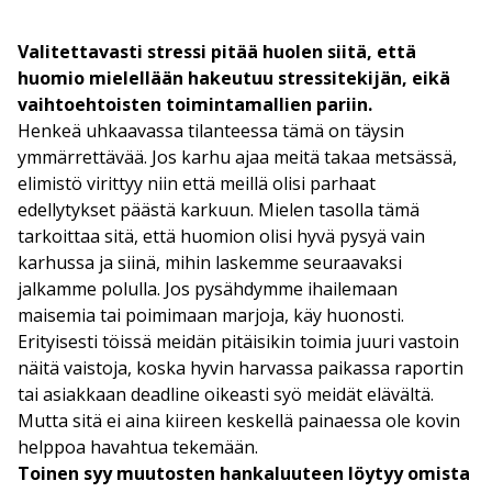
Valitettavasti stressi pitää huolen siitä, että
huomio mielellään hakeutuu stressitekijän, eikä
vaihtoehtoisten toimintamallien pariin.
Henkeä uhkaavassa tilanteessa tämä on täysin
ymmärrettävää. Jos karhu ajaa meitä takaa metsässä,
elimistö virittyy niin että meillä olisi parhaat
edellytykset päästä karkuun.
Mielen tasolla tämä
tarkoittaa sitä, että huomion olisi hyvä pysyä vain
karhussa ja siinä, mihin laskemme seuraavaksi
jalkamme polulla. Jos pysähdymme ihailemaan
maisemia tai poimimaan marjoja, käy huonosti.
Erityisesti töissä meidän pitäisikin toimia juuri vastoin
näitä vaistoja, koska hyvin harvassa paikassa raportin
tai asiakkaan deadline oikeasti syö meidät elävältä.
Mutta sitä ei aina kiireen keskellä painaessa ole kovin
helppoa havahtua tekemään.
Toinen syy muutosten hankaluuteen löytyy omista