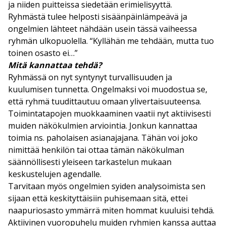
ja niiden puitteissa siedetään erimielisyyttä.
Ryhmästä tulee helposti sisäänpäinlämpeävä ja
ongelmien lähteet nähdään usein tässä vaiheessa
ryhmän ulkopuolella. “Kyllähän me tehdään, mutta tuo
toinen osasto ei…”
Mitä kannattaa tehdä?
Ryhmässä on nyt syntynyt turvallisuuden ja
kuulumisen tunnetta. Ongelmaksi voi muodostua se,
että ryhmä tuudittautuu omaan ylivertaisuuteensa.
Toimintatapojen muokkaaminen vaatii nyt aktiivisesti
muiden näkökulmien arviointia. Jonkun kannattaa
toimia ns. paholaisen asianajajana. Tähän voi joko
nimittää henkilön tai ottaa tämän näkökulman
säännöllisesti yleiseen tarkastelun mukaan
keskustelujen agendalle.
Tarvitaan myös ongelmien syiden analysoimista sen
sijaan että keskityttäisiin puhisemaan sitä, ettei
naapuriosasto ymmärrä miten hommat kuuluisi tehdä.
Aktiivinen vuoropuhelu muiden ryhmien kanssa auttaa