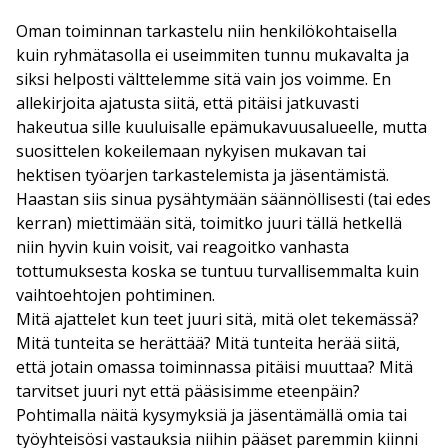
Oman toiminnan tarkastelu niin henkilökohtaisella
kuin ryhmätasolla ei useimmiten tunnu mukavalta ja
siksi helposti välttelemme sitä vain jos voimme. En
allekirjoita ajatusta siitä, että pitäisi jatkuvasti
hakeutua sille kuuluisalle epämukavuusalueelle, mutta
suosittelen kokeilemaan nykyisen mukavan tai
hektisen työarjen tarkastelemista ja jäsentämistä.
Haastan siis sinua pysähtymään säännöllisesti (tai edes
kerran) miettimään sitä, toimitko juuri tällä hetkellä
niin hyvin kuin voisit, vai reagoitko vanhasta
tottumuksesta koska se tuntuu turvallisemmalta kuin
vaihtoehtojen pohtiminen.
Mitä ajattelet kun teet juuri sitä, mitä olet tekemässä?
Mitä tunteita se herättää? Mitä tunteita herää siitä,
että jotain omassa toiminnassa pitäisi muuttaa? Mitä
tarvitset juuri nyt että pääsisimme eteenpäin?
Pohtimalla näitä kysymyksiä ja jäsentämällä omia tai
työyhteisösi vastauksia niihin pääset paremmin kiinni