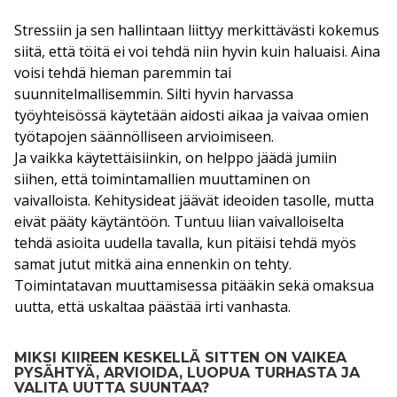
Stressiin ja sen hallintaan liittyy merkittävästi kokemus
siitä, että töitä ei voi tehdä niin hyvin kuin haluaisi. Aina
voisi tehdä hieman paremmin tai
suunnitelmallisemmin. Silti hyvin harvassa
työyhteisössä käytetään aidosti aikaa ja vaivaa omien
työtapojen säännölliseen arvioimiseen.
Ja vaikka käytettäisiinkin, on helppo jäädä jumiin
siihen, että toimintamallien muuttaminen on
vaivalloista. Kehitysideat jäävät ideoiden tasolle, mutta
eivät pääty käytäntöön. Tuntuu liian vaivalloiselta
tehdä asioita uudella tavalla, kun pitäisi tehdä myös
samat jutut mitkä aina ennenkin on tehty.
Toimintatavan muuttamisessa pitääkin sekä omaksua
uutta, että uskaltaa päästää irti vanhasta.
MIKSI KIIREEN KESKELLÄ SITTEN ON VAIKEA
PYSÄHTYÄ, ARVIOIDA, LUOPUA TURHASTA JA
VALITA UUTTA SUUNTAA?