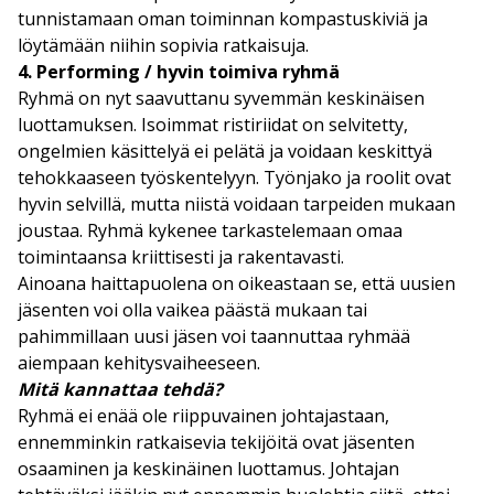
tunnistamaan oman toiminnan kompastuskiviä ja
löytämään niihin sopivia ratkaisuja.
4. Performing / hyvin toimiva ryhmä
Ryhmä on nyt saavuttanu syvemmän keskinäisen
luottamuksen. Isoimmat ristiriidat on selvitetty,
ongelmien käsittelyä ei pelätä ja voidaan keskittyä
tehokkaaseen työskentelyyn. Työnjako ja roolit ovat
hyvin selvillä, mutta niistä voidaan tarpeiden mukaan
joustaa. Ryhmä kykenee tarkastelemaan omaa
toimintaansa kriittisesti ja rakentavasti.
Ainoana haittapuolena on oikeastaan se, että uusien
jäsenten voi olla vaikea päästä mukaan tai
pahimmillaan uusi jäsen voi taannuttaa ryhmää
aiempaan kehitysvaiheeseen.
Mitä kannattaa tehdä?
Ryhmä ei enää ole riippuvainen johtajastaan,
ennemminkin ratkaisevia tekijöitä ovat jäsenten
osaaminen ja keskinäinen luottamus. Johtajan