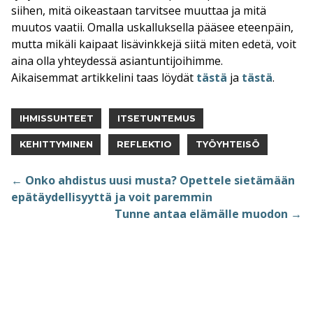
siihen, mitä oikeastaan tarvitsee muuttaa ja mitä
muutos vaatii. Omalla uskalluksella pääsee eteenpäin,
mutta mikäli kaipaat lisävinkkejä siitä miten edetä, voit
aina olla yhteydessä asiantuntijoihimme.
Aikaisemmat artikkelini taas löydät
tästä
ja
tästä
.
IHMISSUHTEET
ITSETUNTEMUS
KEHITTYMINEN
REFLEKTIO
TYÖYHTEISÖ
ARTIKKELIEN
← Onko ahdistus uusi musta? Opettele sietämään
epätäydellisyyttä ja voit paremmin
SELAUS
Tunne antaa elämälle muodon →