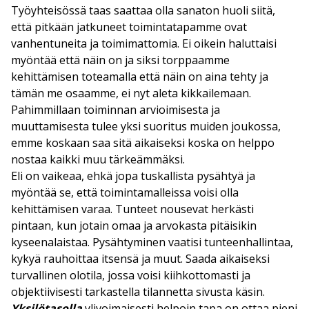
Työyhteisössä taas saattaa olla sanaton huoli siitä,
että pitkään jatkuneet toimintatapamme ovat
vanhentuneita ja toimimattomia. Ei oikein haluttaisi
myöntää että näin on ja siksi torppaamme
kehittämisen toteamalla että näin on aina tehty ja
tämän me osaamme, ei nyt aleta kikkailemaan.
Pahimmillaan toiminnan arvioimisesta ja
muuttamisesta tulee yksi suoritus muiden joukossa,
emme koskaan saa sitä aikaiseksi koska on helppo
nostaa kaikki muu tärkeämmäksi.
Eli on vaikeaa, ehkä jopa tuskallista pysähtyä ja
myöntää se, että toimintamalleissa voisi olla
kehittämisen varaa. Tunteet nousevat herkästi
pintaan, kun jotain omaa ja arvokasta pitäisikin
kyseenalaistaa. Pysähtyminen vaatisi tunteenhallintaa,
kykyä rauhoittaa itsensä ja muut. Saada aikaiseksi
turvallinen olotila, jossa voisi kiihkottomasti ja
objektiivisesti tarkastella tilannetta sivusta käsin.
Yksilötasolla
ylivoimaisesti helpoin tapa on ottaa pieni